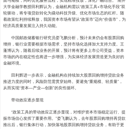
面与规模，同时优化服务流程，实现精准投放，深化产融结合。”南开
大学金融学教授田利辉认为，金融机构需以“政策工具+市场化手段”双
轮驱动，将专项贷款转化为撬动科技升级、优化市场生态的杠杆。随
着政策红利持续释放，我国资本市场有望从“政策市”迈向“价值市”，为
经济高质量发展注入持久动能。
中国邮政储蓄银行研究员娄飞鹏分析，预计未来仍会有股票回购
增持，银行业需要根据市场需求，坚持市场化选择加大支持力度。王
蓬博认为，随着后续业务的开展，预计将有更多上市公司受益，资本
市场的内在稳定性也将进一步增强，为实体经济发展营造更为良好的
金融环境。
田利辉进一步表示，金融机构在持续加大股票回购增持贷款业务
推进力度的同时，风险防范需贯穿始终。要避免“重规模、轻质量”，
从而实现“资本—产业—创新”的良性循环。
带动效应逐步显现
“政策工具的带动效应正逐步显现，对维护资本市场稳定运行、提
振市场信心发挥了重要作用。”娄飞鹏认为，去年股票回购增持再贷款
推出后，银行集体行动，加快落地股票回购增持贷款业务，有助于更