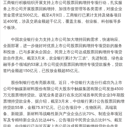
工商银行积极组织开展支持上市公司股票回购增持专项行动，扎实服
务上市公司开展股票回购增持、加强市值管理等各类需求，对接企业
资金需求近500亿元。截至4月9日，工商银行已累计支持及储备项目
近400笔，涉及交易金额超千亿元，覆盖主板、创业板、科创板等多
个板块。
中国农业银行全力支持上市公司加大增持回购需求，快速响应、
全面部署，进一步做好对优质上市公司股票回购增持专项贷款的服务
和投放，已与多家央企国企、民营上市公司达成股票回购增持专项贷
款合作意向。截至3月末，农业银行累计为“三农”、先进制造、绿色金
融等多个领域的53家上市公司提供股票回购增持专项贷款服务，贷款
签约金额超150亿元，已投放金额超85亿元。
股份制银行也有亮眼表现。近日，中信银行大连分行成功为上市
公司中触媒新材料股份有限公司大股东中触媒集团有限公司发放4500
万元股票增持贷款。该笔业务是该行在东北区域首单民营企业3年期股
票增持贷款业务。据介绍，截至3月末，中信银行累计公告股票回购增
持贷款55单，金额75.97亿元。已公告项目中，生物医药、高端装
备、新能源、新材料等战略性新兴产业企业占比70%、制造业单项冠
军及专精特新企业占比达44%，公告项目中民营企业占比91%。截至
目前，中信银行已与近百家上市公司达成股票回购增持贷款合作意