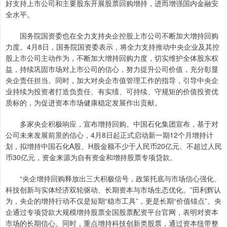
好支持上市公司和主要股东开展股票回购增持，进而增强国内金融安
全水平。
国务院国资委也在全力支持央企控股上市公司不断加大增持回购
力度。4月8日，国务院国资委表示，将全力支持推动中央企业及其控
股上市公司主动作为，不断加大增持回购力度，切实维护全体股东权
益，持续巩固市场对上市公司的信心，努力提升公司价值，充分彰显
央企责任担当。同时，加大对央企市值管理工作的指导，引导中央企
业持续为投资者打造负责任、有实绩、可持续、守规矩的价值投资优
质标的，为促进资本市场健康稳定发展作出贡献。
多家央企积极响应，宣布增持回购。中国石化集团宣布，基于对
公司未来发展前景的信心，4月8日起正式启动新一期12个月增持计
划，拟增持中国石化A股、H股金额不少于人民币20亿元、不超过人民
币30亿元，资金来源为自有资金和增持股票专项贷款。
“央企增持回购释放出三大积极信号，政策托底与市场信心强化、
科技创新与实体经济双轮驱动、长期资本与市场生态优化。”田利辉认
为，央企的增持行动不仅是短期“稳市工具”，更是长期“价值锚点”。央
企通过专项贷款大规模增持股票全国股票配资平台官网，表明对资本
市场的长期信心。同时，重点增持科技创新类股票，通过资本纽带整