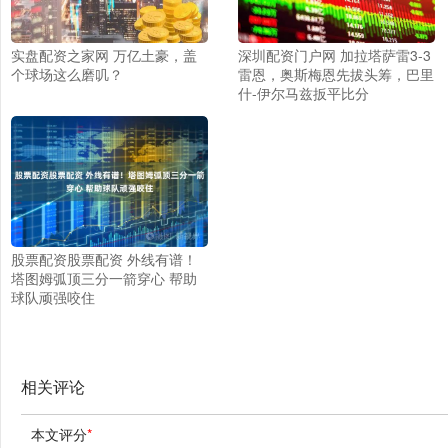
实盘配资之家网 万亿土豪，盖
深圳配资门户网 加拉塔萨雷3-3
个球场这么磨叽？
雷恩，奥斯梅恩先拔头筹，巴里
什-伊尔马兹扳平比分
股票配资股票配资 外线有谱！
塔图姆弧顶三分一箭穿心 帮助
球队顽强咬住
相关评论
本文评分
*